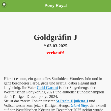
Pony-Royal
Goldgräfin J
* 03.03.2025
verkauft!
Hier ist es nun, ein ganz tolles Stutfohlen. Wunderschön und in
ganz besonderer Farbe, groß und kräftig, dabei elegant und
langbeinig. Ihr Vater
Gold Garant
ist der Siegerhengst der
Westfälischen Ponykörung 2021 und aktueller Bundeschampion
der 5-jährigen Dressurponys 2024.
Sie ist das zweite Fohlen unserer
St.Pr.St. Djulietta J
und
Vollschwester zum jetzt 3-jährigen Hengst
Giant Step
, der aktuell
auf der Westfälischen Körung im Dezember 2025 gekört wurde