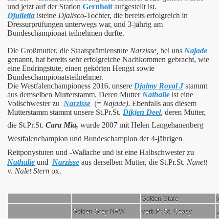
und jetzt auf der Station
Gernholt
aufgestellt ist.
Djulietta
isteine
Djalisco
-Tochter, die bereits erfolgreich in
Dressurprüfungen unterwegs war, und 3-jährig am
Bundeschampionat teilnehmen durfte.
Die Großmutter, die Staatsprämienstute
Narzisse,
bei uns
Najade
genannt, hat bereits sehr erfolgreiche Nachkommen gebracht, wie
eine Endringstute, einen gekörten Hengst sowie
Bundeschampionatsteilnehmer.
Die Westfalenchampioness 2016, unsere
Djaimy Royal J
stammt
aus demselben Mutterstamm. Deren Mutter
Nathalie
ist eine
Vollschwester zu
Narzisse
(=
Najade)
.
Ebenfalls aus diesem
Mutterstamm stammt unsere St.Pr.St.
Dikjen Deel
, deren Mutter,
die St.Pr.St.
Cara Mia,
wurde 2007 mit Helen Langehanenberg
Westfalenchampion und Bundeschampion der 4-jährigen
Reitponystuten und -Wallache und ist eine Halbschwester zu
Nathalie
und
Narzisse
aus derselben Mutter, die St.Pr.St.
Nanett
v.
Nalet Stern
ox.
Golden State
Golden Grey NRW
Verb.Pr.St. Ceasy