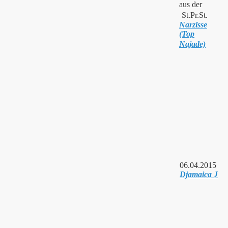
aus der
St.Pr.St.
Narzisse
(Top
Najade)
06.04.2015
Djamaica J