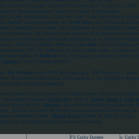
sterschaftswertung aller 4-jährigen Reitponys kam sie auf den 3. Platz,
e späteren Bundeschampions Tessy und Charm of Nibelungen.
mmt aus der erfolgreichen Zucht von Anne Große-Beckmann in Münst
ter
Nanett
, Staatsprämienstute von
Nalet Stern
, war 1995 selbst für da
onat qualifiziert und wurde 1996 Siegerstute der 5-6jährigen Reitpony
n Verbandsschau. Sie brachte bereits mehrere hocherfolgreiche Nach
nstuten und Teilnehmer am Bundeschampionat, u. a. auch die Westfale
ioness 2007 der 4-jährigen Reitponys
Cara Mia
von FS Champion de
championess 2001 der 3-jährigen Reitponys
Nice Lady
von Nantano, d
ionatsteilnehmerin
Brilliante
(von Top King), sowie unsere beiden V
d
Narzisse
( bei uns Najade genannt).
ater
Top Nonstop
wurde 1994 Körungssieger, 1995 wurde er 2. seiner
dorf. Beim Bundeschampionat 1995 wurde er 4. der 4-jährigen Reitpo
estfälischen Hengstchampionats.
reits gerittenen Nachkommen von Nathalie haben sich bereits erfolgrei
m Turniersport bewiesen:
Classic Boy
,
St.Pr.St.
Danny Djean J
,
Cafe a
uletzt unsere St.Pr.St.
Djanett J
, die auf der Westfälischen Eliteschau 
ichte, sich für das Finale im Westfalenchampionat qualifizierte und am
ionat teilnehmen durfte.
Djaimy Royal J
wurde im Jahr 2016 sogar
mpion der 4-jährigen Reitponystuten und -Wallache.
FS Cocky Dundee
v. Cocky 