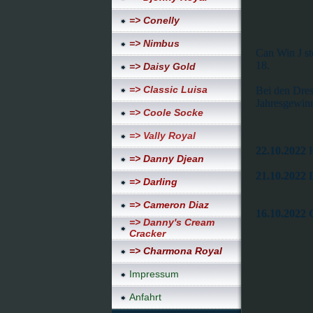
=> Conelly
=> Nimbus
Can Win J st
18.
=> Daisy Gold
=> Classic Luisa
Bei den Dres
Jahresgewinn
=> Coole Socke
=> Vally Royal
22.10.2022
H
=> Danny Djean
21.10.2022 
=> Darling
=> Cameron Diaz
16.10.2022
=> Danny's Cream
Platz 
Cracker
=> Charmona Royal
Impressum
Anfahrt