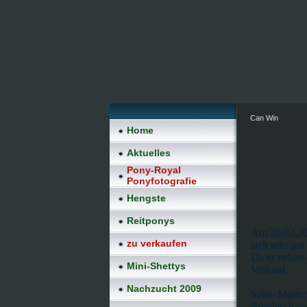
Can Win
Home
Aktuelles
Pony-Royal
Ponyfotografie
Hengste
Reitponys
Am 20.02.20
zu verkaufen
sich sehr gu
Da er neben 4
Mini-Shettys
Verkauf.
Nachzucht 2009
Seine Mutter
Bundeschampi