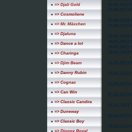
11.06.2023 F
=> Djali Gold
10.06.2023 F
=> Cosmoliene
03.06.2023
=> Mr. Mäxchen
03.06.2023
=> Djaluna
29.05.2023
29.05.2023
=> Dance a lot
28.05.2023
28.05.2023
=> Charinga
21.05.2023 
=> Djim Beam
=> Danny Rubin
20.05.2023 
=> Cognac
14.05.2023
=> Can Win
07.05.2023
=> Classic Candira
21.04.2023
=> Duneway
02.04.2023 
=> Classic Boy
18.03.2023 
=> Djonny Royal