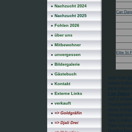
Nachzucht 2024
Can Dan
Nachzucht 2025
Fohlen 2026
über uns
Mitbewohner
Elite St.
unvergessen
Bildergalerie
Gästebuch
Sein Vater
C
seinen brill
Kontakt
nicht zuletz
Externe Links
Can Dance
und 2 weiter
verkauft
Staatsprämie
dieser Erfol
=> Goldgräfin
Hengstprämi
Sein Großvat
=> Djali Drei
Vater von unz
Bundeschamp