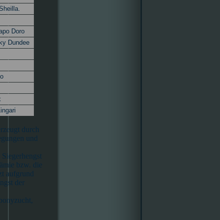
Sheilla.
apo Doro
ky Dundee
do
x
ingari
rzeugt durch
wegungen und
1 Siegerhengst
ämie bzw. die
zt aufgrund
ngst der
tponyzucht,