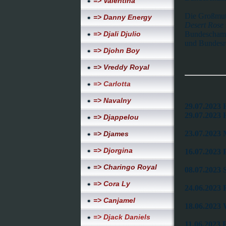
=> Valentina
Die Großmut
=> Danny Energy
Desert Rose
=> Djali Djulio
Bundeschampi
und Bundesre
=> Djohn Boy
=> Vreddy Royal
=> Carlotta
=> Navalny
29.07.2023 
29.07.2023 
=> Djappelou
23.07.2023
=> Djames
=> Djorgina
16.07.2023 
=> Charingo Royal
08.07.2023 
=> Cora Ly
24.06.2023 
=> Canjamel
18.06.2023 
=> Djack Daniels
11.06.2023 F