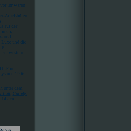
 vor ihr waren
er-Amelsbüren.
s
s auf der
kommen,
n- und
 Luxe und die
ie
ollschwestern
 HLP in
nys und 1996
ch unter dem
u Lait
,
Conelly
2014 den
Dundas