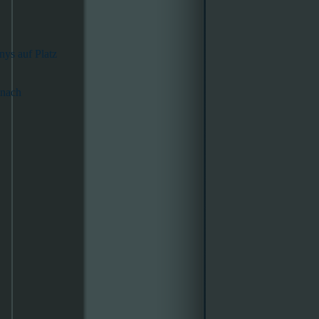
nys auf Platz
 nach