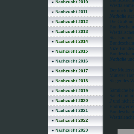
Nachzucht 2010
Westfalenmei
nur noch di
Nachzucht 2011
Nathalie
sta
Die Großmut
Nachzucht 2012
Bundeschampi
Nachzucht 2013
Westfälische
Staatsprämie
Nachzucht 2014
Bundeschamp
Vize-Bundes
Nachzucht 2015
Bundeschamp
Nathalie
un
Nachzucht 2016
Der Mutterv
Nachzucht 2017
Münster-Han
Sieger des W
Nachzucht 2018
Sämtliche be
Nachzucht 2019
Sattel und i
Nachzucht 2020
J
und nicht z
Endring erre
Nachzucht 2021
Bundeschamp
Westfalencha
Nachzucht 2022
Nachzucht 2023