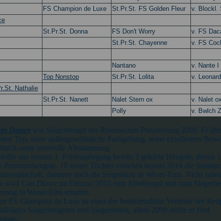
FS Champion de Luxe
St.Pr.St. FS Golden Fleur
v. Blockl. 
ce
St.Pr.St. Donna
FS Don't Worry
v. FS Dac
St.Pr.St. Chayenne
v. FS Coc
Nantano
v. Nante I
Top Nonstop
St.Pr.St. Lolita
v. Leonar
Pr.St. Nathalie
St.Pr.St. Nanett
Nalet Stern ox
v. Nalet o
Polly
v. Bwlch Z
an Dance
war Siegerhengst der Rheinischen Ponykörung 2009. Er übe
ianten Typ, seine außergewöhnliche Farbgebung, seine exzellenten Be
t durch seine wertvolle Abstammung.
stellte aus seinem 1. Fohlenjahrgang bereits 5 gekörte Hengste, davon 
e Premiumhengste. 10 seiner Töchter erhielten bereits 2014 die Staat
spr
nanwartschaft, darunter auch die Siegerstute in Weser-Ems. Nicht zulet
ge wird
Can Dance
im Februar 2015 zum Elitehengst und zum Siegerhe
erung in Weser-Ems ernannt.
er FS Champion de Luxe ist einer der bedeutendsten Vererber der Rei
ähligen Siegerhengsten und Siegerstuten; allein 2009 stellte er fünf
ions.