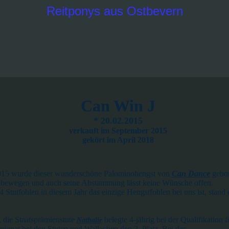
Reitponys aus Ostbevern
Can Win J
* 20.02.2015
verkauft im September 2015
gekört im April 2018
15 wurde dieser wunderschöne Palominohengst von
Can Dance
gebor
t bewegen und auch seine Abstammung lässt keine Wünsche offen.
 Stutfohlen in diesem Jahr das einzige Hengstfohlen bei uns ist, stand
, die Staatsprämienstute
belegte 4-jährig bei der Qualifikation f
Nathalie
onat bei den Stuten und Wallachen den 2. Platz. Bei der