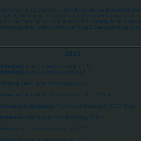
ter
Donna
von
FS Don't Worry
ist Vollschwester zur Bundeschampion
sowie der Siegerhengst
Do it Again
und
Don't Worry Junior
(2-facher
on). Sie stammt aus der Familie der St.Pr.St.
Ginette
, die als rheinisc
servesiegerstute 7 gekörte Söhne und bisher 5 Staatsprämienstuten bra
2023
Hüttenberg:
Platz 4 in der Dressurprfg. L* Tr
Hüttenberg:
Platz 6 in der Dressurreiter-L*
 Marburg:
Platz 1 in der Dressurprfg. Kl. L*
Pirmasens:
Platz 4 in der Ponydressurprfg. Kl. L** Kür
Schwalmstadt-Ziegenhain:
Platz 1 in der Dressurprfg. Kl.L* Trense
Rheinböllen:
Platz 4 in der Ponydressurprfg. Kl.L**
Wetter:
Platz 2 in der Dressurprfgl. Kl. L**
ritzlar:
Platz 5 in der Dressurprfg. Kl. L**