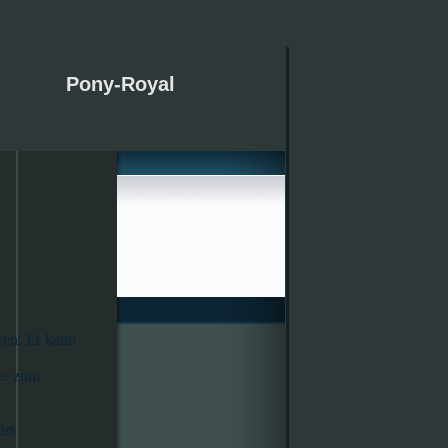
Pony-Royal
en. Er kann
 er zum
ürs