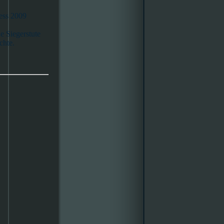
ess 2009
he Siegerstute
chte.