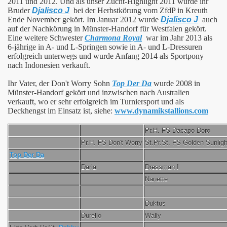
2011 und 2012.
Und als unser Zucht-Highlight 2011 wurde ihr
Bruder
Djalisco J
bei der Herbstkörung vom ZfdP in Kreuth
Ende November gekört. Im Januar 2012 wurde
Djalisco J
auch
auf der Nachkörung in Münster-Handorf für Westfalen gekört.
Eine weitere Schwester
Charmona Royal
war im Jahr 2013 als
6-jährige in A- und L-Springen sowie in A- und L-Dressuren
erfolgreich unterwegs und wurde Anfang 2014 als Sportpony
nach Indonesien verkauft.
Ihr Vater, der Don't Worry Sohn
Top Der Da
wurde 2008 in
Münster-Handorf gekört und inzwischen nach Australien
verkauft, wo er sehr erfolgreich im Turniersport und als
Deckhengst im Einsatz ist, siehe:
www.dynamikstallions.com
Pr.H. FS Dacapo Doro
Pr.H. FS Don't Worry
St.Pr.St. FS Golden Sunligh
Top Der Da
Daria
Dressman I
Nanette
Duktus
Durello
Wally