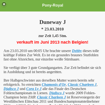
Pony-Royal
Duneway J
* 23.03.2010
zur Zeit 1,45 Stm.
verkauft im Juni 2013 nach Belgien!
Am 23.03.2010 um 00:05 Uhr brachte unsere
Debby
dieses tolle
kräftige Fohlen Zur Welt.
Es ist ein gesundes braunes Stutfohlen
fast ohne Abzeichen, nur einzelne weiße Stirnhaare.
Sie verfügt über 3 gute Grundgangarten.
Zur Zeit befindet sie sich
in Ausbildung und ist bereits angeritten.
Ihre Halbgeschwister aus derselben Mutter waren bereits sehr
erfolgreich. So erreichten
Chamonix d'Or
,
Classic Charleen J
,
Djalisco J
und
Cora Ly J
alle das Finale des Deutschen
Fohlenchampionats in Lienen.
Djalisco J
wurde 2009 Fohlen-
Champion beim ZfdP.
Classic Charleen J
ist Reservesiegerin der
Westfälischen Elitschau 2011 und Bundeschampionatsteilnehmer