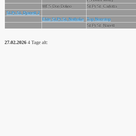
FS Don't Worry
WES Don Dolino
St.Pr.St. Carlotta
St.Pr.St. Djanett J
Elite St.Pr.St. Nathalie
Top Nonstop
St.Pr.St. Nanett
27.02.2026
4 Tage alt: