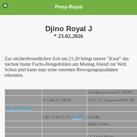
Pony-Royal
Djino Royal J
* 23.02.2026
Zur züchterfreundlichen Zeit um 21:20 bringt unsere "Knut" das
nächste bunte Fuchs-Hengstfohlen am Montag Abend zur Welt.
Schon jetzt kann man seine enormen Bewegungsqualitäten
erkennen.
Dreidimensional AT NRW
D-Gold AT NRW
St.Pr.St. Damenwahl K WE
Djoey Royal J
Elite Verb.Pr.St.
Debby
Durello
Night Flower