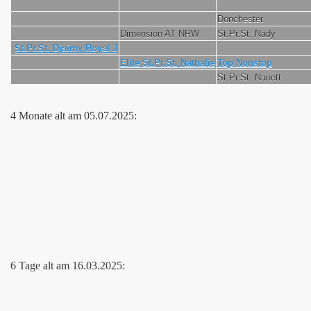
Donchester
Dimension AT NRW
St.Pr.St. Nady
St.Pr.St. Djaimy Royal J
Elite St.Pr.St. Nathalie
Top Nonstop
St.Pr.St. Nanett
4 Monate alt am 05.07.2025:
6 Tage alt am 16.03.2025: