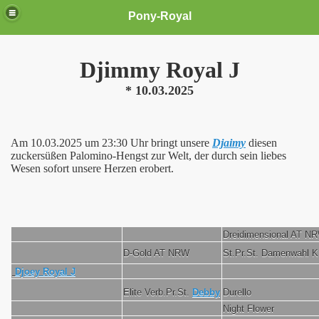
Pony-Royal
Djimmy Royal J
* 10.03.2025
Am 10.03.2025 um 23:30 Uhr bringt unsere
Djaimy
diesen
zuckersüßen Palomino-Hengst zur Welt, der durch sein liebes
Wesen sofort unsere Herzen erobert.
Dreidimensional AT N
D-Gold AT NRW
St.Pr.St. Damenwahl 
Djoey Royal J
Elite Verb.Pr.St.
Debby
Durello
Night Flower