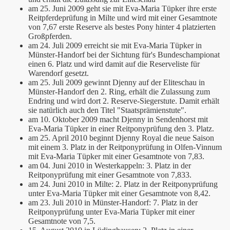
am 25. Juni 2009 geht sie mit Eva-Maria Tüpker ihre erste
Reitpferdeprüfung in Milte und wird mit einer Gesamtnote
von 7,67 erste Reserve als bestes Pony hinter 4 platzierten
Großpferden.
am 24. Juli 2009 erreicht sie mit Eva-Maria Tüpker in
Münster-Handorf bei der Sichtung für's Bundeschampionat
einen 6. Platz und wird damit auf die Reserveliste für
Warendorf gesetzt.
am 25. Juli 2009 gewinnt Djenny auf der Eliteschau in
Münster-Handorf den 2. Ring, erhält die Zulassung zum
Endring und wird dort 2. Reserve-Siegerstute. Damit erhält
sie natürlich auch den Titel "Staatsprämienstute".
am 10. Oktober 2009 macht Djenny in Sendenhorst mit
Eva-Maria Tüpker in einer Reitponyprüfung den 3. Platz.
am 25. April 2010 beginnt Djenny Royal die neue Saison
mit einem 3. Platz in der Reitponyprüfung in Olfen-Vinnum
mit Eva-Maria Tüpker mit einer Gesamtnote von 7,83.
am 04. Juni 2010 in Westerkappeln: 3. Platz in der
Reitponyprüfung mit einer Gesamtnote von 7,833.
am 24. Juni 2010 in Milte: 2. Platz in der Reitponyprüfung
unter Eva-Maria Tüpker mit einer Gesamtnote von 8,42.
am 23. Juli 2010 in Münster-Handorf: 7. Platz in der
Reitponyprüfung unter Eva-Maria Tüpker mit einer
Gesamtnote von 7,5.