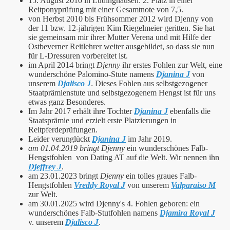
15. August 2010 in Lüdinghausen: 2. Platz in einer
Reitponyprüfung mit einer Gesamtnote von 7,5.
von Herbst 2010 bis Frühsommer 2012 wird Djenny von
der 11 bzw. 12-jährigen Kim Riegelmeier geritten. Sie hat
sie gemeinsam mir ihrer Mutter Verena und mit Hilfe der
Ostbeverner Reitlehrer weiter ausgebildet, so dass sie nun
für L-Dressuren vorbereitet ist.
im April 2014 bringt
Djenny
ihr erstes Fohlen zur Welt, eine
wunderschöne Palomino-Stute namens
Djanina J
von
unserem
Djalisco J
.
Dieses Fohlen aus selbstgezogener
Staatprämienstute und selbstgezogenem Hengst ist für uns
etwas ganz Besonderes.
Im Jahr 2017 erhält ihre Tochter
Djanina J
ebenfalls die
Staatsprämie und erzielt erste Platzierungen in
Reitpferdeprüfungen.
Leider verunglückt
Djanina J
im Jahr 2019.
am 01.04.2019 bringt Djenny
ein wunderschönes Falb-
Hengstfohlen von Dating AT auf die Welt. Wir nennen ihn
Djeffrey J
.
am 23.01.2023 bringt
Djenny
ein tolles graues Falb-
Hengstfohlen
Vreddy Royal J
von unserem
Valparaiso M
zur Welt.
am 30.01.2025 wird Djenny's 4. Fohlen geboren: ein
wunderschönes Falb-Stutfohlen namens
Djamira Royal J
v.
unserem
Djalisco J
.