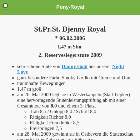
Pony-Royal
St.Pr.St. Djenny Royal
* 06.02.2006
1,47 m Stm.
2. Reservesiegerstute 2009
sehr schöne Stute von
Danny Gold
aus unserer
Night
Love
ganz besondere Farbe Smoky Grullo mit Creme und Dun
traumhafte Bewegungen
1,47 m groß
am 26. Mai 2009 legt sie in Westerkappeln (Stall Tüpker)
eine hervorragende Stutenleistungsprüfung ab mit einer
Gesamtnote von
8,0
und einem 3. Platz.
Trab 8,5 / Galopp 8,0 / Schritt 8,0
Rittigkeit Richter 8,0
Rittigkeit Fremdreiter 8,5
Freispringen 7,5
am 28. Mai 2009 gewinnt sie in Ostbevern die Stutenschau
und erhält die Zulassung zur Eliteschau