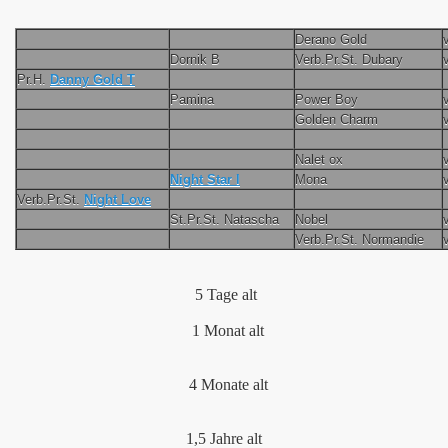
Derano Gold
Dornik B
Verb.Pr.St. Dubary
Pr.H.
Danny Gold T
Pamina
Power Boy
Golden Charm
Nalet ox
Night Star I
Mona
Verb.Pr.St.
Night Love
St.Pr.St. Natascha
Nobel
Verb.Pr.St. Normandie
5 Tage alt
1 Monat alt
4 Monate alt
1,5 Jahre alt