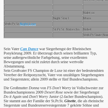
Nalet ox
Night Star I
Mona
Verb.Pr.St.
Night Love
St.Pr.St. Natascha
Nobel
Verb.Pr.Stute No
Sein Vater
Can Dance
war Siegerhengst der Rheinischen
Ponykörung 2009. Er überzeugt durch seinen brillianten Typ,
seine außergewöhnliche Farbgebung, seine exzellenten
Bewegungen und nicht zuletzt durch seine wertvolle
Abstammung.
Sein Großvater FS Champion de Luxe ist einer der bedeutendsten
Vererber der Reitponyzucht, Vater von unzähligen Siegerhengsten
und Siegerstuten; allein 2009 stellte er fünf Bundeschampions.
Die Großmutter
Donna
von
FS Don't Worry
ist Vollschwester zur
Bundeschampioness 2009
Desert Rose
sowie der Siegerhengst
Do it Again
und
Don't Worry Junior
(2-facher Bundeschampion).
Sie stammt aus der Familie der St.Pr.St.
Ginette
, die als rheinische
Siegerstute und Bundesreservesiegerstute 7 gekörte Söhne und