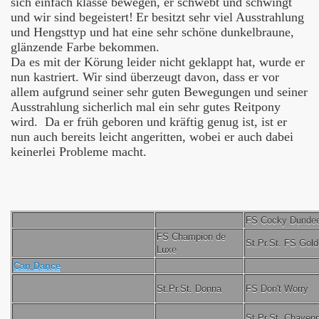
sich einfach klasse bewegen, er schwebt und schwingt
und wir sind begeistert!
Er besitzt sehr viel Ausstrahlung
und Hengsttyp und hat eine sehr schöne dunkelbraune,
glänzende Farbe bekommen.
Da es mit der Körung leider nicht geklappt hat, wurde er
nun kastriert. Wir sind überzeugt davon, dass er vor
allem aufgrund seiner sehr guten Bewegungen und seiner
Ausstrahlung sicherlich mal ein sehr gutes Reitpony
wird. Da er früh geboren und kräftig genug ist, ist er
nun auch bereits leicht angeritten, wobei er auch dabei
keinerlei Probleme macht.
FS Cocky Dunde
FS Champion de
St.Pr.St. FS Gold
Luxe
Can Dance
St.Pr.St. Donna
FS Don't Worry
St.Pr.St. Chayen